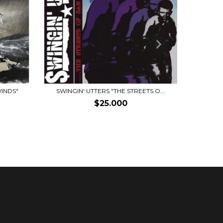
INDS"
SWINGIN' UTTERS "THE STREETS O...
BILL
$25.000